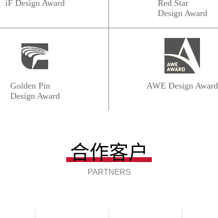
iF Design Award
Red Star
Design Award
Golden Pin
AWE Design Awar
Design Award
合作客户
PARTNERS