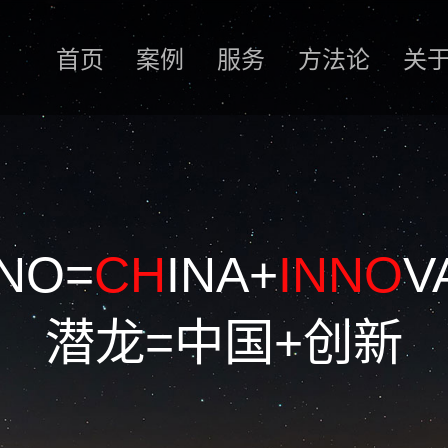
首页
案例
服务
方法论
关
NO=
CH
INA+
INNO
V
潜龙=中国+创新