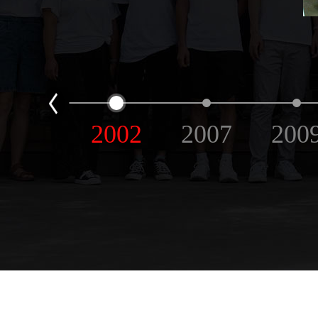
2002
2007
200